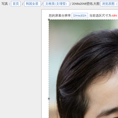
写真：
首页
/
韩国女星
/
文根英(文瑾莹)
/ 2048x2048壁纸.大图
浏览原图（
您的屏幕分辨率
1344x1024
当前选区尺寸为
684