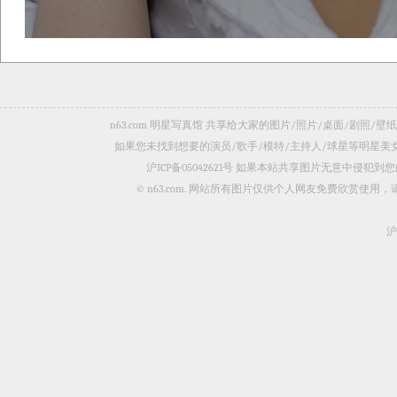
n63.com 明星写真馆 共享给大家的图片/照片/桌面/剧
如果您未找到想要的演员/歌手/模特/主持人/球星等明星
沪ICP备05042621号
如果本站共享图片无意中侵犯到您的
© n63.com. 网站所有图片仅供个人网友免费欣赏使
沪