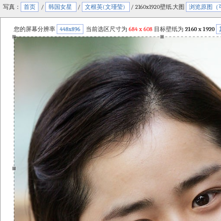
写真：
首页
/
韩国女星
/
文根英(文瑾莹)
/ 2160x1920壁纸.大图
浏览原图（
您的屏幕分辨率
448x896
当前选区尺寸为
684
x
608
目标壁纸为
2160 x 1920