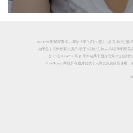
n63.com 明星写真馆 共享给大家的图片/照片/桌面/剧
如果您未找到想要的演员/歌手/模特/主持人/球星等明星
沪ICP备05042621号
如果本站共享图片无意中侵犯到您的
© n63.com. 网站所有图片仅供个人网友免费欣赏使
沪