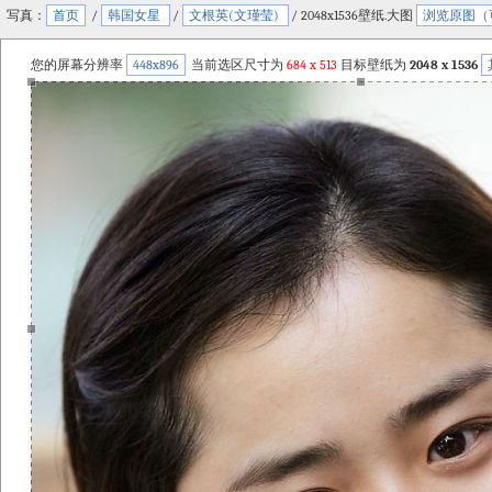
写真：
首页
/
韩国女星
/
文根英(文瑾莹)
/ 2048x1536壁纸.大图
浏览原图（
您的屏幕分辨率
448x896
当前选区尺寸为
684
x
513
目标壁纸为
2048 x 1536