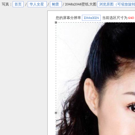
写真：
首页
/
华人女星
/
鲍蕾
/ 2048x2048壁纸.大图
浏览原图（可缩放旋
您的屏幕分辨率
1344x1024
当前选区尺寸为
640