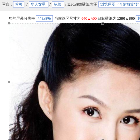
写真：
首页
/
华人女星
/
鲍蕾
/ 1280x800壁纸.大图
浏览原图（可缩放旋转
您的屏幕分辨率
448x896
当前选区尺寸为
640
x
400
目标壁纸为
1280 x 800