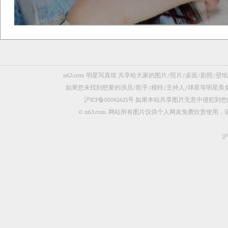
n63.com 明星写真馆 共享给大家的图片/照片/桌面/剧
如果您未找到想要的演员/歌手/模特/主持人/球星等明星
沪ICP备05042621号
如果本站共享图片无意中侵犯到您的
© n63.com. 网站所有图片仅供个人网友免费欣赏使
沪