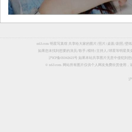
n63.com 明星写真馆 共享给大家的图片/照片/桌面/剧
如果您未找到想要的演员/歌手/模特/主持人/球星等明星
沪ICP备05042621号
如果本站共享图片无意中侵犯到您的
© n63.com. 网站所有图片仅供个人网友免费欣赏使
沪