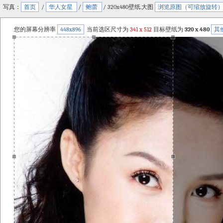
写真：
首页
/
华人女星
/
鲍蕾
/ 320x480壁纸.大图
浏览原图（可缩放旋转
您的屏幕分辨率
448x896
当前选区尺寸为
341
x
512
目标壁纸为
320 x 480
其