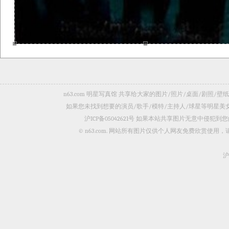
n63.com 明星写真馆 共享给大家的图片/照片/桌面/剧
如果您未找到想要的演员/歌手/模特/主持人/球星等明星
沪ICP备05042621号
如果本站共享图片无意中侵犯到您的
© n63.com. 网站所有图片仅供个人网友免费欣赏使
沪