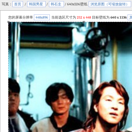
写真：
首页
/
韩国男星
/
韩石圭
/ 640x1136壁纸.
浏览原图（可缩放旋转）
您的屏幕分辨率
448x896
当前选区尺寸为
252
x
448
目标壁纸为
640 x 1136