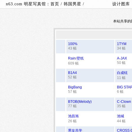
n63.com 明星写真馆：
首页
/
韩国男星
/
设计图库
本站共享的
100%
1TYM
43 幅
34 幅
Rain
/
壁纸
A-JAX
50 幅
609 幅
B1A4
白成铉
52 幅
11 幅
BigBang
BIG STA
57 幅
6 幅
BTOB(Melody)
C-Clown
77 幅
35 幅
池昌旭
池城
26 幅
44 幅
男女共学
CROSS 