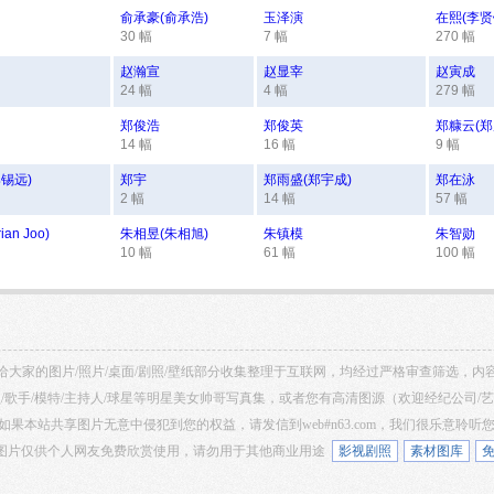
俞承豪(俞承浩)
玉泽演
在熙(李贤
30 幅
7 幅
270 幅
赵瀚宣
赵显宰
赵寅成
24 幅
4 幅
279 幅
郑俊浩
郑俊英
郑糠云(郑
14 幅
16 幅
9 幅
锡远)
郑宇
郑雨盛(郑宇成)
郑在泳
2 幅
14 幅
57 幅
an Joo)
朱相昱(朱相旭)
朱镇模
朱智勋
10 幅
61 幅
100 幅
馆 共享给大家的图片/照片/桌面/剧照/壁纸部分收集整理于互联网，均经过严格审查筛选，
/歌手/模特/主持人/球星等明星美女帅哥写真集，或者您有高清图源（欢迎经纪公司/
如果本站共享图片无意中侵犯到您的权益，请发信到web#n63.com，我们很乐意聆听
 网站所有图片仅供个人网友免费欣赏使用，请勿用于其他商业用途
影视剧照
素材图库