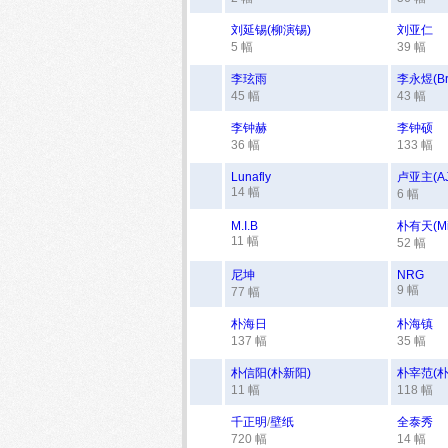
刘延锡(柳演锡)
刘亚仁
5 幅
39 幅
李玹雨
李永煜(Bri
45 幅
43 幅
李钟赫
李钟硕
36 幅
133 幅
Lunafly
卢亚主(AJ
14 幅
6 幅
M.I.B
朴有天(Mi
11 幅
52 幅
尼坤
NRG
9 幅
77 幅
朴海日
朴海镇
137 幅
35 幅
朴信阳(朴新阳)
朴宰范(朴
11 幅
118 幅
千正明
/
壁纸
全泰秀
720 幅
14 幅