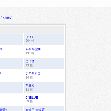
（在线/留言）
H.O.T
904 幅
纸
安在旭
/
壁纸
131 幅
边伯贤
13 幅
d
少年共和国
14 幅
车胜元
33 幅
CNBLUE
39 幅
豪晋)
崔敏用(崔敏勇)