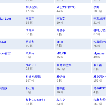
柳镇
/
壁纸
刘志太(刘智太)
李莞
177 幅
44 幅
180 幅
an Lee)
李章宇
李政宰
李真旭(李
15 幅
19 幅
21 幅
李钟原
龙俊亨
柳时元
/
壁
36 幅
7 幅
87 幅
OO)
吕珍九
Mate
沈昌珉(M
4 幅
10 幅
75 幅
cky有天)
M.Pire
MR.MR
Myname
8 幅
15 幅
49 幅
NU'EST
裴勇俊
/
壁纸
裴正南
52 幅
163 幅
3 幅
朴健衡
/
壁纸
朴炯植
朴龙河(朴
197 幅
9 幅
155 幅
载范)
朴正哲
朴中勋
鸟叔(PS
8 幅
16 幅
4 幅
权相佑(权相宇)
权志龙
宋承宪
/
壁
88 幅
33 幅
150 幅