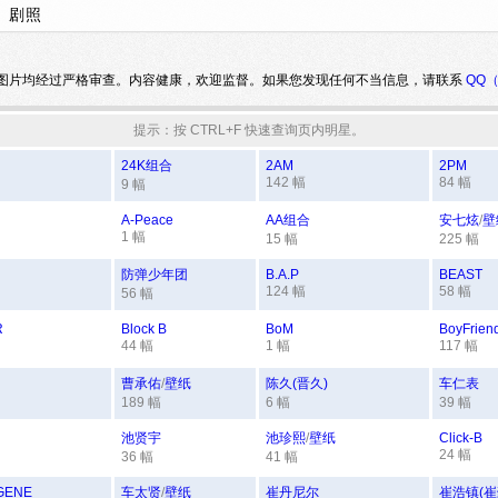
剧照
图片均经过严格审查。内容健康，欢迎监督。如果您发现任何不当信息，请联系
QQ
提示：按 CTRL+F 快速查询页内明星。
24K组合
2AM
2PM
142 幅
84 幅
9 幅
A-Peace
AA组合
安七炫
/
壁
1 幅
15 幅
225 幅
防弹少年团
B.A.P
BEAST
124 幅
58 幅
56 幅
R
Block B
BoM
BoyFrien
44 幅
1 幅
117 幅
曹承佑
/
壁纸
陈久(晋久)
车仁表
189 幅
6 幅
39 幅
池贤宇
池珍熙
/
壁纸
Click-B
24 幅
36 幅
41 幅
GENE
车太贤
/
壁纸
崔丹尼尔
崔浩镇(崔