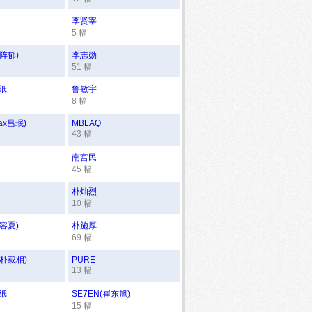
李贤宰
5 幅
阵郁)
李志勋
51 幅
纸
鲁敏宇
8 幅
ax昌珉)
MBLAQ
43 幅
南宫民
45 幅
朴灿烈
10 幅
容夏)
朴施厚
69 幅
Y朴载相)
PURE
13 幅
纸
SE7EN(崔东旭)
15 幅