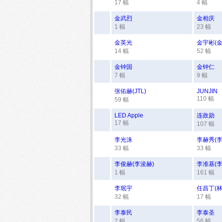
17 幅
4 幅
金武烈
金相庆
1 幅
23 幅
金英光
金宇彬(金
14 幅
52 幅
金钟国
金钟仁
7 幅
9 幅
张佑赫(JTL)
JUNJIN
110 幅
59 幅
LED Apple
连政勋
17 幅
107 幅
李光洙
李赫秀(李
33 幅
33 幅
李俊赫(李浚赫)
李准基(李
1 幅
161 幅
李珉宇
任昌丁(林
32 幅
17 幅
李泰民
李泰圣
2 幅
56 幅