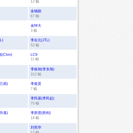
12 幅
金锡勋
67 幅
金钟大
3 幅
L)
李在元(JTL)
52 幅
Clon)
LC9
11 幅
李栋旭(李东旭)
312 幅
己雨)
李俊昊
7 幅
李民基(李民起)
75 幅
升基)
李胜贤(胜利)
18 幅
刘宪华
12 幅