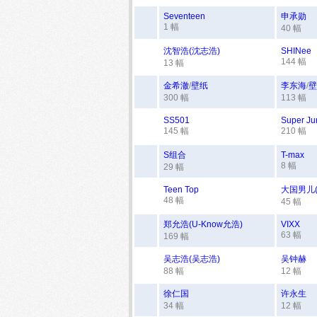
Seventeen
申承勋
1 幅
40 幅
沈智浩(沈志浩)
SHINee
144 幅
13 幅
金希澈
/
壁纸
李东海
/
壁
300 幅
113 幅
SS501
Super Ju
145 幅
210 幅
S组合
T-max
8 幅
29 幅
Teen Top
大国男儿(T
48 幅
45 幅
郑允浩(U-Know允浩)
VIXX
63 幅
169 幅
吴志浩(吴志浩)
吴钟赫
88 幅
12 幅
徐仁国
许永生
34 幅
12 幅