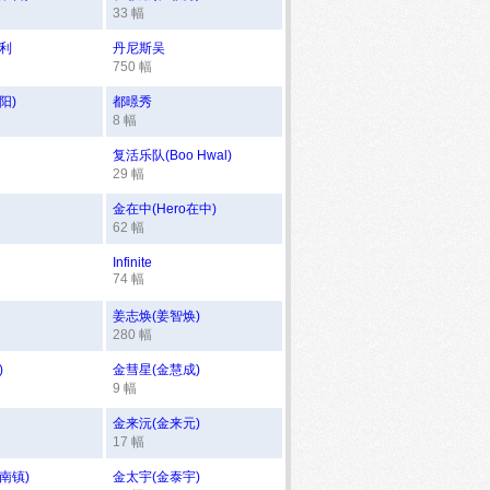
33 幅
亨利
丹尼斯吴
750 幅
阳)
都暻秀
8 幅
复活乐队(Boo Hwal)
29 幅
金在中(Hero在中)
62 幅
Infinite
74 幅
姜志焕(姜智焕)
280 幅
)
金彗星(金慧成)
9 幅
金来沅(金来元)
17 幅
南镇)
金太宇(金泰宇)