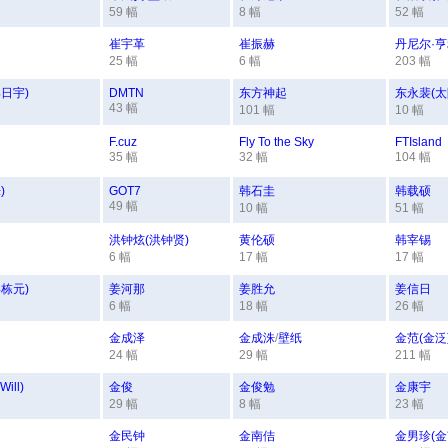
59 幅
8 幅
52 幅
崔宇革
崔振赫
丹尼尔·
25 幅
6 幅
203 幅
日宇)
DMTN
东方神起
东永裴(太
43 幅
101 幅
10 幅
F.cuz
Fly To the Sky
FTIsland
35 幅
32 幅
104 幅
)
GOT7
韩石圭
韩载硕
49 幅
10 幅
51 幅
洪钟炫(洪钟贤)
黄伦硕
韩宰锡
6 幅
17 幅
17 幅
栋元)
姜河那
姜胜允
姜信日
6 幅
18 幅
26 幅
金成泽
金成洙
/
壁纸
金范(金泛
24 幅
29 幅
211 幅
ill)
金俊
金俊勉
金康宇
29 幅
8 幅
23 幅
金民钟
金南佶
金男珍(金