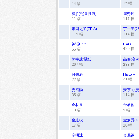
15 幅
14 幅
崔胜贤(崔胜铉)
崔秀钟
11 幅
117 幅
帝国之子(ZE:A)
丁一宇(郑
119 幅
114 幅
神话Eric
EXO
420 幅
66 幅
甘宇成
/
壁纸
高修(高洙
267 幅
233 幅
河锡辰
History
21 幅
22 幅
姜成勋
姜东元(姜
35 幅
114 幅
金材昱
金承佑
18 幅
9 幅
金建模
金炯秀(K.W
17 幅
20 幅
金明洙
金珉锡