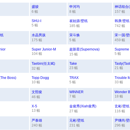
盛骏
申河均
神话组合(S
6 幅
8 幅
157 幅
SHU-I
崔始源
/
壁纸
韩庚
/
壁纸
5 幅
185 幅
742 幅
纸
水晶男孩
宋斗焕
宋一国
/
壁
175 幅
5 幅
459 幅
nior
Super Junior-M
超新星(Supernova)
Supreme
104 幅
5 幅
15 幅
Taebin(任太斌)
Take
Tasty(Tas
23 幅
21 幅
32 幅
he Boss)
Topp Dogg
TRAX
Trouble 
10 幅
5 幅
33 幅
文熙俊
WINNER
Wonder 
7 幅
18 幅
46 幅
X-5
金俊秀(Xiah俊秀)
玄彬
/
壁纸
13 幅
27 幅
116 幅
严泰雄
元彬
/
壁纸
尹继尚
/
壁
240 幅
231 幅
296 幅