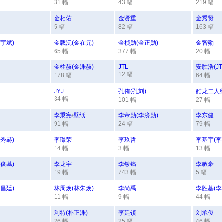
31 幅
43 幅
219 幅
金相佑
金贤重
金秀贤
5 幅
82 幅
163 幅
宇斌)
金载沅(金在元)
金桢勋(金正勋)
金智勋
65 幅
377 幅
20 幅
金柱赫(金洙赫)
JTL
安胜浩(JT
12 幅
178 幅
64 幅
JYJ
孔侑(孔刘)
酷龙二人组(
34 幅
101 幅
27 幅
李秉宪
/
壁纸
李帝勋(李济勋)
李东健
91 幅
24 幅
79 幅
秀赫)
李璟荣
李玖哲
李基宇(李
14 幅
3 幅
13 幅
俊基)
李龙宇
李敏镐
李敏豪
19 幅
743 幅
5 幅
昌廷)
林周焕(林朱焕)
李尚禹
李胜基(李
11 幅
9 幅
44 幅
利特(朴正洙)
李廷镇
刘承俊
26 幅
25 幅
46 幅