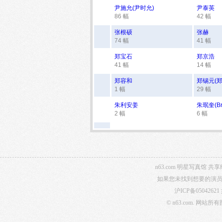
尹施允(尹时允)
尹泰英
86 幅
42 幅
张根硕
张赫
74 幅
41 幅
郑宝石
郑京浩
41 幅
14 幅
郑容和
郑锡元(郑
1 幅
29 幅
朱利安姜
朱珉奎(Bri
2 幅
6 幅
n63.com 明星写真
如果您未找到想要的演员
沪ICP备05042621
© n63.com.