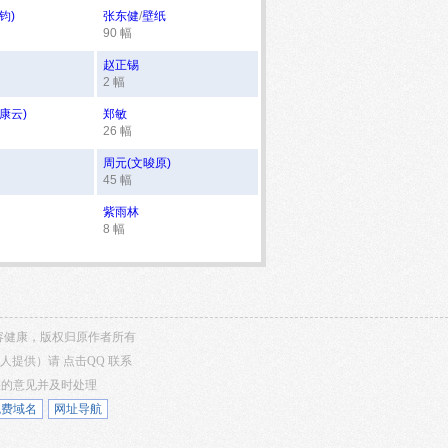
钧)
张东健
/
壁纸
90 幅
赵正锡
2 幅
康云)
郑敏
26 幅
周元(文晙原)
45 幅
紫雨林
8 幅
内容健康，版权归原作者所有
艺人提供）请
点击QQ
联系
您的意见并及时处理
免费域名
网址导航