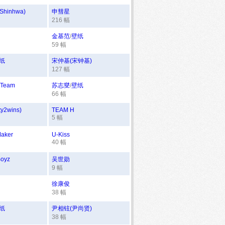
hinhwa)
申彗星
216 幅
金基范
/
壁纸
59 幅
纸
宋仲基(宋钟基)
127 幅
 Team
苏志燮
/
壁纸
66 幅
ty2wins)
TEAM H
5 幅
Maker
U-Kiss
40 幅
Boyz
吴世勋
9 幅
徐康俊
38 幅
纸
尹相铉(尹尚贤)
38 幅