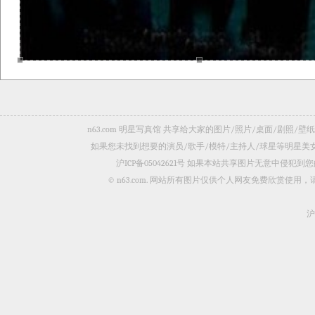
n63.com 明星写真馆 共享给大家的图片/照片/桌面/剧
如果您未找到想要的演员/歌手/模特/主持人/球星等明星
沪ICP备05042621号
如果本站共享图片无意中侵犯到您的
© n63.com. 网站所有图片仅供个人网友免费欣赏使
沪