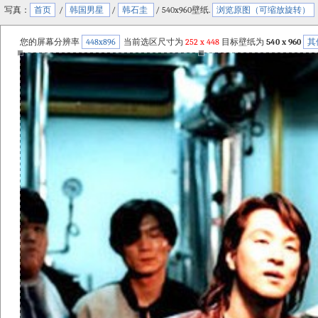
写真：
首页
/
韩国男星
/
韩石圭
/ 540x960壁纸.
浏览原图（可缩放旋转）
您的屏幕分辨率
448x896
当前选区尺寸为
252
x
448
目标壁纸为
540 x 960
其