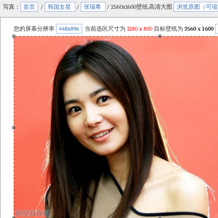
写真：
首页
/
韩国女星
/
张瑞希
/ 2560x1600壁纸.高清大图
浏览原图（可缩
您的屏幕分辨率
448x896
当前选区尺寸为
1280
x
800
目标壁纸为
2560 x 1600