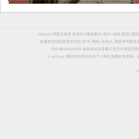
n63.com 明星写真馆 共享给大家的图片/照片/桌面/剧
如果您未找到想要的演员/歌手/模特/主持人/球星等明星
沪ICP备05042621号
如果本站共享图片无意中侵犯到您的
© n63.com. 网站所有图片仅供个人网友免费欣赏使
沪