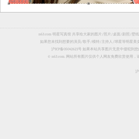
n63.com 明星写真馆 共享给大家的图片/照片/桌面/剧
如果您未找到想要的演员/歌手/模特/主持人/球星等明星
沪ICP备05042621号
如果本站共享图片无意中侵犯到您的
© n63.com. 网站所有图片仅供个人网友免费欣赏使
沪