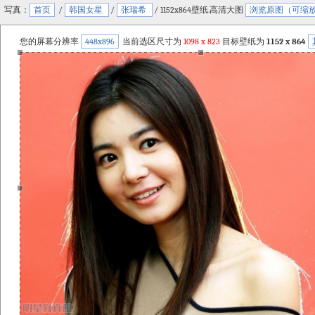
写真：
首页
/
韩国女星
/
张瑞希
/ 1152x864壁纸.高清大图
浏览原图（可缩
您的屏幕分辨率
448x896
当前选区尺寸为
1098
x
823
目标壁纸为
1152 x 864