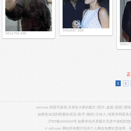
545x497 26K
581x750 44K
500x7
正
1
2
n63.com 明星写真馆 共享给大家的图片/照片/桌面/剧
如果您未找到想要的演员/歌手/模特/主持人/球星等明星
沪ICP备05042621号
如果本站共享图片无意中侵犯到您的
© n63.com. 网站所有图片仅供个人网友免费欣赏使