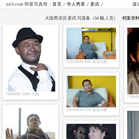
n63.com 明星写真馆：
首页
/
华人男星
/
姜武
/
设
大陆男演员 姜武 写真集（56 幅, 5 页）
档案资
1024x649 84K 高清大图
768x988 108K 大图
738x9
1024x649 87K 高清大图