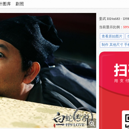
计图库
剧照
姜武 1024x683 - 1
当前显示比例：
59
查看原始图片
制作 其他尺寸 手