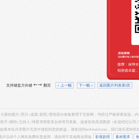
支持键盘方向键
翻页
< 上一幅
下一幅 >
返回图片列表第1页
 共享给大家的图片/照片/桌面/剧照/壁纸部分收集整理于互联网，均经过严格审查筛选
/歌手/模特/主持人/球星等明星美女帅哥写真集，或者您有高清图源（欢迎经纪公司
如果本站共享图片无意中侵犯到您的权益，请发信到web#n63.com，我们很乐意聆
 网站所有图片仅供个人网友免费欣赏使用，请勿用于其他商业用途
影视剧照
素材图库