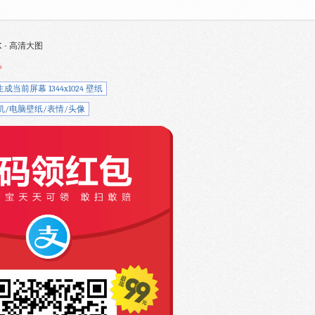
39K - 高清大图
%
生成当前屏幕 1344x1024 壁纸
机/电脑壁纸/表情/头像