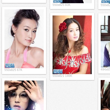
550x825 83K
550x8
494x6
550x825 67K
550x821 146K