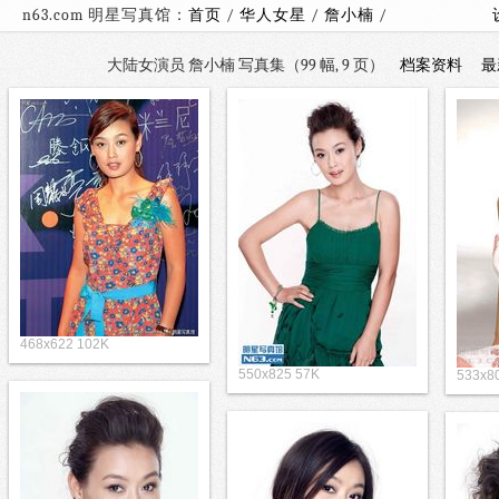
n63.com 明星写真馆：
首页
/
华人女星
/
詹小楠
/
大陆女演员 詹小楠 写真集（99 幅, 9 页）
档案资料
最
468x622 102K
550x825 57K
533x8