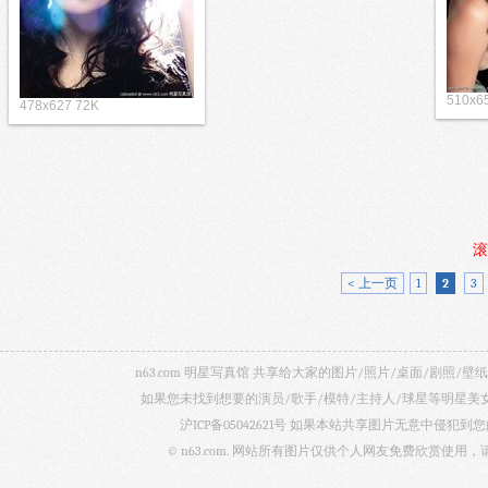
510x6
478x627 72K
滚
< 上一页
1
2
3
n63.com 明星写真馆 共享给大家的图片/照片/桌面/剧
如果您未找到想要的演员/歌手/模特/主持人/球星等明星
沪ICP备05042621号
如果本站共享图片无意中侵犯到您的
© n63.com. 网站所有图片仅供个人网友免费欣赏使