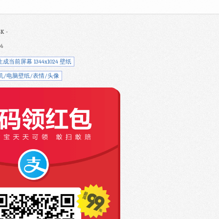
K -
%
生成当前屏幕 1344x1024 壁纸
机/电脑壁纸/表情/头像