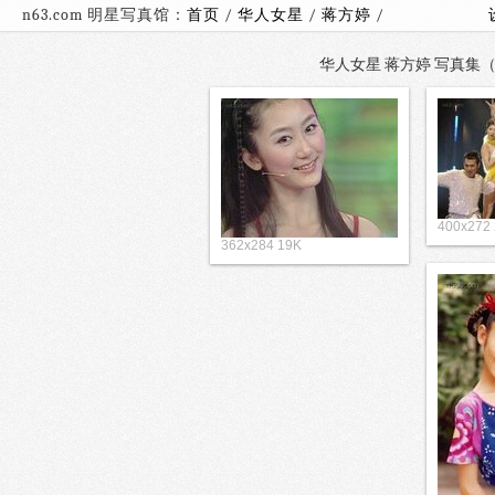
n63.com 明星写真馆：
首页
/
华人女星
/
蒋方婷
/
华人女星 蒋方婷 写真集（7
400x272
362x284 19K