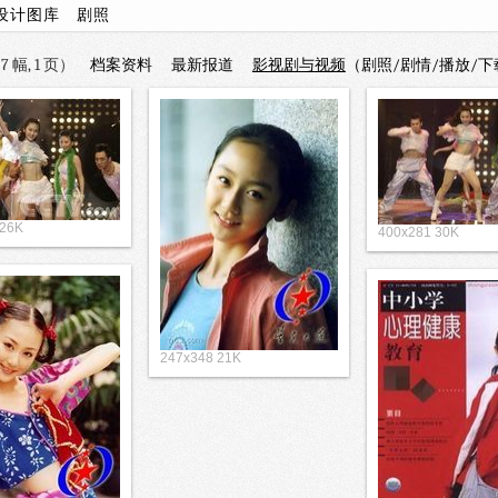
设计图库
剧照
 幅, 1 页）
档案资料
最新报道
影视剧与视频
（剧照/剧情/播放/下
 26K
400x281 30K
247x348 21K