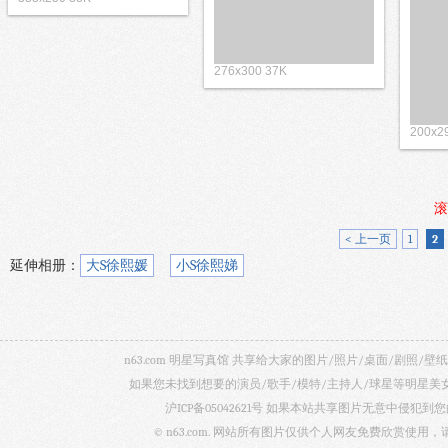
276x300 37K
200x2
滚
< 上一页
1
2
延伸相册：
大S徐熙媛
小S徐熙娣
n63.com 明星写真馆 共享给大家的图片/照片/桌面/剧
如果您未找到想要的演员/歌手/模特/主持人/球星等明星
沪ICP备05042621号
如果本站共享图片无意中侵犯到您的
© n63.com. 网站所有图片仅供个人网友免费欣赏使