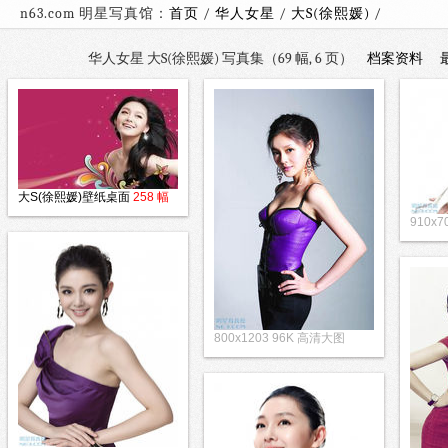
n63.com 明星写真馆：
首页
/
华人女星
/
大S(徐熙媛)
华人女星 大S(徐熙媛) 写真集（69 幅, 6 页）
档案资料
大S(徐熙媛)壁纸桌面
258 幅
910x
800x1203 96K 高清大图