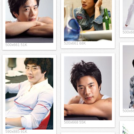
500x6
520x661 68K
500x661 51K
500x6
500x668 55K
590x885 91K