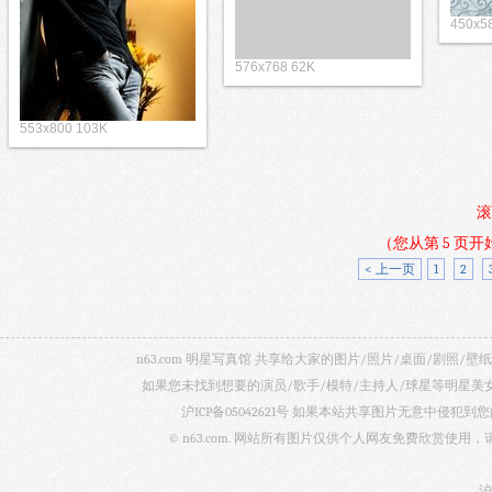
450x5
576x768 62K
553x800 103K
滚
（您从第 5 页
< 上一页
1
2
n63.com 明星写真馆 共享给大家的图片/照片/桌面/剧
如果您未找到想要的演员/歌手/模特/主持人/球星等明星
沪ICP备05042621号
如果本站共享图片无意中侵犯到您的
© n63.com. 网站所有图片仅供个人网友免费欣赏使
沪