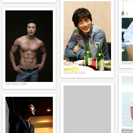
590x8
520x759 91K
567x851 50K