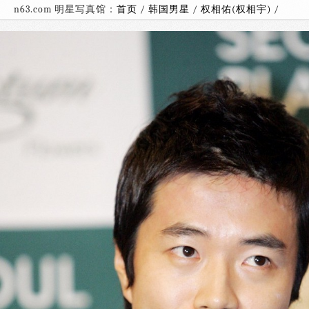
n63.com 明星写真馆：
首页
/
韩国男星
/
权相佑(权相宇)