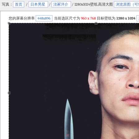
写真：
首页
/
日本男星
/
洼冢洋介
/ 1280x1024壁纸.高清大图
浏览原图（可
您的屏幕分辨率
448x896
当前选区尺寸为
960
x
768
目标壁纸为
1280 x 1024