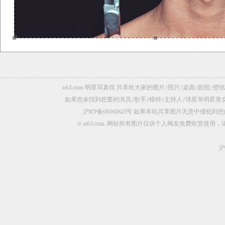
n63.com 明星写真馆 共享给大家的图片/照片/桌面/剧
如果您未找到想要的演员/歌手/模特/主持人/球星等明星
沪ICP备05042621号
如果本站共享图片无意中侵犯到您的
© n63.com. 网站所有图片仅供个人网友免费欣赏使
沪