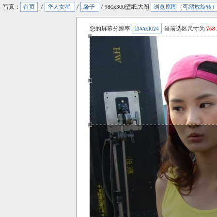
写真：
首页
/
华人女星
/
馨子
/ 980x300壁纸.大图
浏览原图（可缩放旋转
您的屏幕分辨率
1344x1024
当前选区尺寸为
768