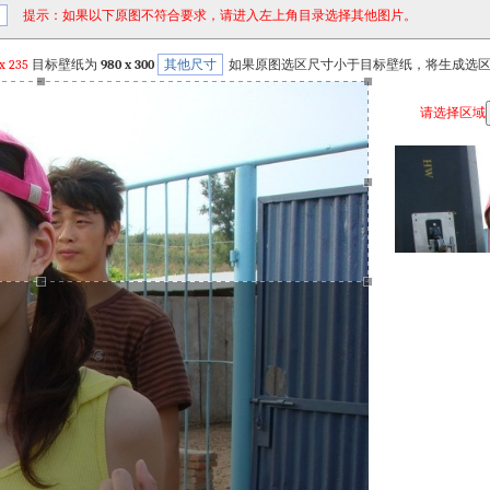
）
提示：如果以下原图不符合要求，请进入左上角目录选择其他图片。
x
235
目标壁纸为
980 x 300
其他尺寸
如果原图选区尺寸小于目标壁纸，将生成选
请选择区域