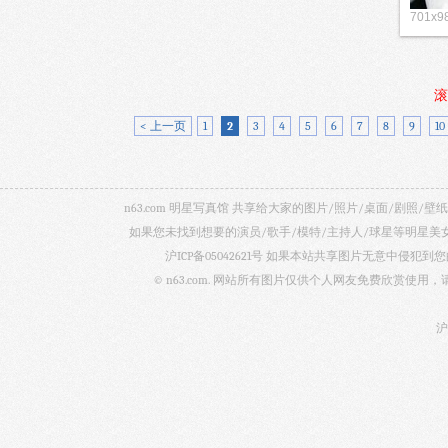
701x9
滚
< 上一页
1
2
3
4
5
6
7
8
9
10
n63.com 明星写真馆 共享给大家的图片/照片/桌面/剧
如果您未找到想要的演员/歌手/模特/主持人/球星等明星
沪ICP备05042621号
如果本站共享图片无意中侵犯到您的
© n63.com. 网站所有图片仅供个人网友免费欣赏使
沪