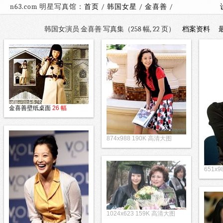
n63.com 明星写真馆：
首页
/
韩国女星
/
金喜善
/
韩国女演员 金喜善 写真集（258 幅, 22 页）
档案资料
金喜善壁纸桌面
26 幅
874x988 190K 高清大图
651x9
1024x623 159K 高清大图