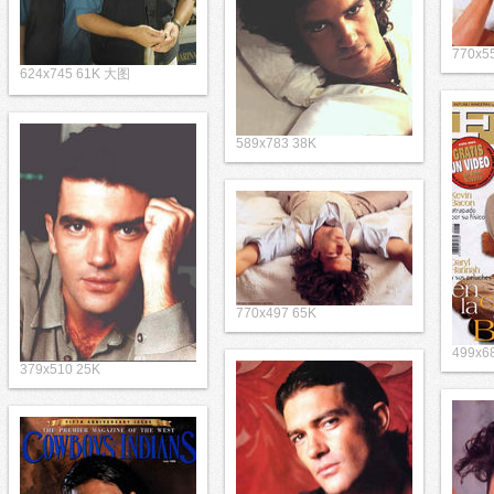
770x5
624x745 61K 大图
589x783 38K
770x497 65K
499x6
379x510 25K