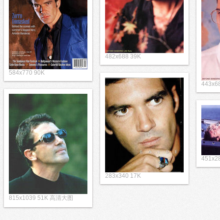
482x688 39K
584x770 90K
443x6
451x2
283x340 17K
815x1039 51K 高清大图