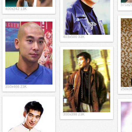
571x2
400x242 13K
403x500 33K
350x466 23K
250x3
300x398 23K