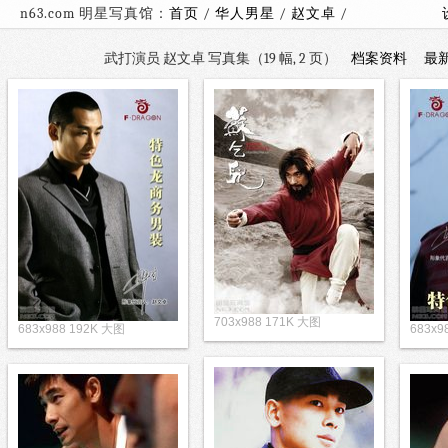
n63.com 明星写真馆：
首页
/
华人男星
/
赵文卓
/
武打演员 赵文卓 写真集（19 幅, 2 页）
档案资料
最
703x988 171K 大图
683x988 192K 大图
683x9