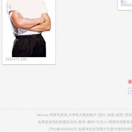
600x4
250x476 14K
滚
n63.com 明星写真馆 共享给大家的图片/照片/桌面/剧
如果您未找到想要的演员/歌手/模特/主持人/球星等明星
沪ICP备05042621号
如果本站共享图片无意中侵犯到您的