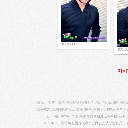
400x600 65K
400x6
列表
n63.com 明星写真馆 共享给大家的图片/照片/桌面/剧
如果您未找到想要的演员/歌手/模特/主持人/球星等明星
沪ICP备05042621号
如果本站共享图片无意中侵犯到您的
© n63.com. 网站所有图片仅供个人网友免费欣赏使