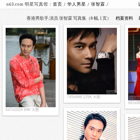
n63.com 明星写真馆：
首页
/
华人男星
/
张智霖
/
香港男歌手.演员 张智霖 写真集（8 幅, 1 页）
档案资料
745x988 125K 大图
683x9
647x1024 99K 大图