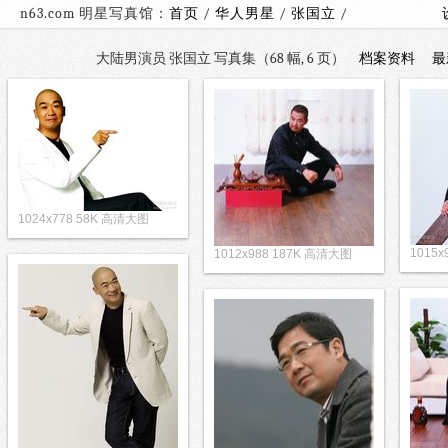
n63.com 明星写真馆：
首页
/
华人男星
/
张国立
/
大陆男演员 张国立 写真集（68 幅, 6 页）
档案资料
最
1024x778 58K 高清大图
1015
1012x988 187K 高清大图