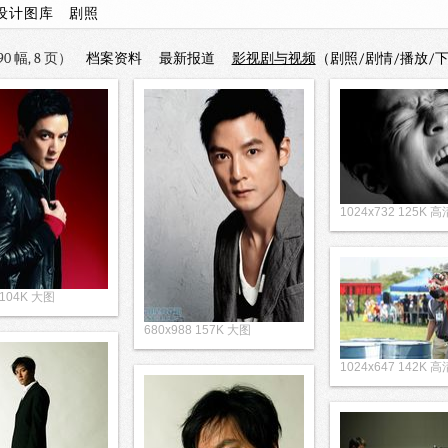
设计图库
剧照
 幅, 8 页）
档案资料
最新报道
影视剧与视频
（剧照/剧情/播放/
1024x732 125K 
 104K 大图
680x988 157K 大图
1024x647 142K 