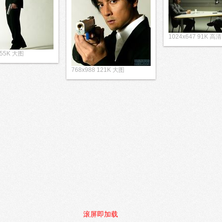
1024x647 91K 高
 55K 大图
768x988 121K 大图
滚屏即加载