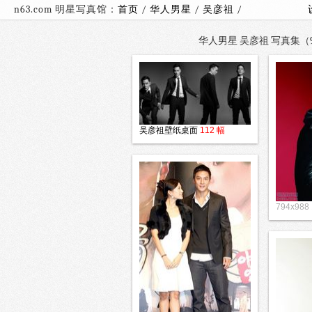
n63.com 明星写真馆：
首页
/
华人男星
/
吴彦祖
/
华人男星 吴彦祖 写真集（90
吴彦祖壁纸桌面
112 幅
794x988