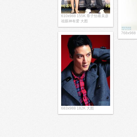
610x988 155K 章子怡看吴彦
祖眼神有爱 大图
768x988
683x988 182K 大图