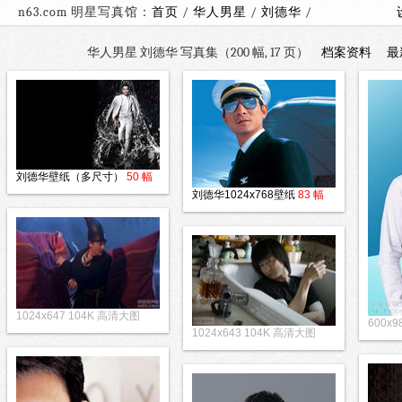
n63.com 明星写真馆：
首页
/
华人男星
/
刘德华
/
华人男星 刘德华 写真集（200 幅, 17 页）
档案资料
最
刘德华壁纸（多尺寸）
50 幅
刘德华1024x768壁纸
83 幅
1024x647 104K 高清大图
600x9
1024x643 104K 高清大图