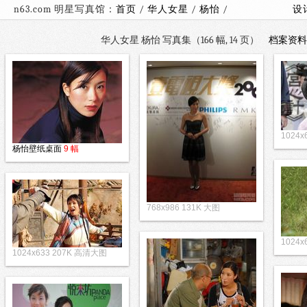
n63.com 明星写真馆：
首页
/
华人女星
/
杨怡
/
设
华人女星 杨怡 写真集（166 幅, 14 页）
档案资料
1024
杨怡壁纸桌面
9 幅
768x986 131K 大图
1024
1024x633 207K 高清大图