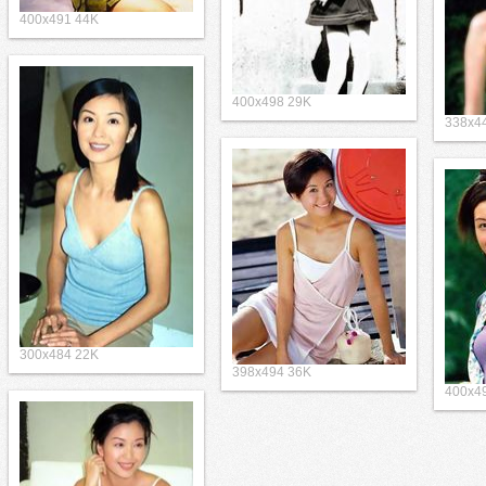
400x491 44K
400x498 29K
338x4
300x484 22K
398x494 36K
400x4