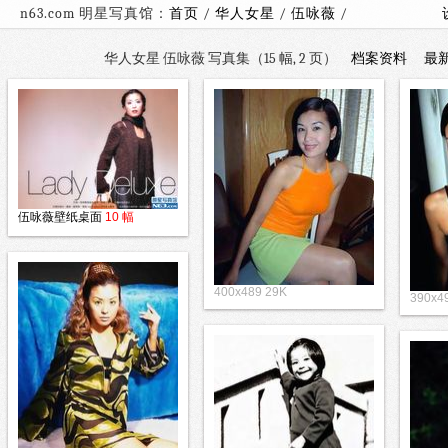
n63.com 明星写真馆：
首页
/
华人女星
/
伍咏薇
/
华人女星 伍咏薇 写真集（15 幅, 2 页）
档案资料
最
伍咏薇壁纸桌面
10 幅
400x489 29K
390x4