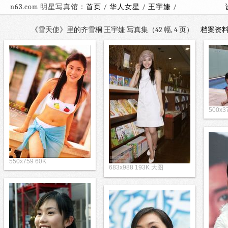
n63.com 明星写真馆：
首页
/
华人女星
/
王宇婕
/
《雪天使》里的齐雪桐 王宇婕 写真集（42 幅, 4 页）
档案资
500x3
550x759 60K
683x988 193K 大图