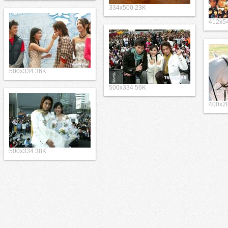
334x500 23K
412x5
500x334 36K
500x334 56K
400x2
500x334 38K