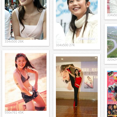
334x5
334x500 26K
334x500 27K
320x2
550x761 45K