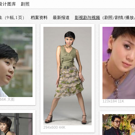
设计图库
剧照
（9 幅, 1 页）
档案资料
最新报道
影视剧与视频
（剧照/剧情/播放
 66K 大图
123x184 11K
294x600 44K