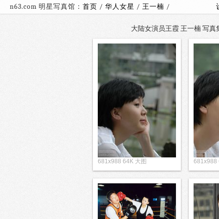
n63.com 明星写真馆：
首页
/
华人女星
/
王一楠
/
大陆女演员王霞 王一楠 写真集
681x988 64K 大图
681x988