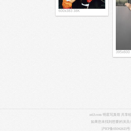
600x383 38K
395x600
n63.com 明星写真馆
如果您未找到想要的演员
沪ICP备05042621号