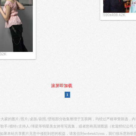
590x408 42K
 32K
滚屏即加载
1
 共享给大家的图片/照片/桌面/剧照/壁纸部分收集整理于互联网，均经过严格审查筛选
/歌手/模特/主持人/球星等明星美女帅哥写真集，或者您有高清图源（欢迎经纪公司
如果本站共享图片无意中侵犯到您的权益，请发信到web#n63.com，我们很乐意聆