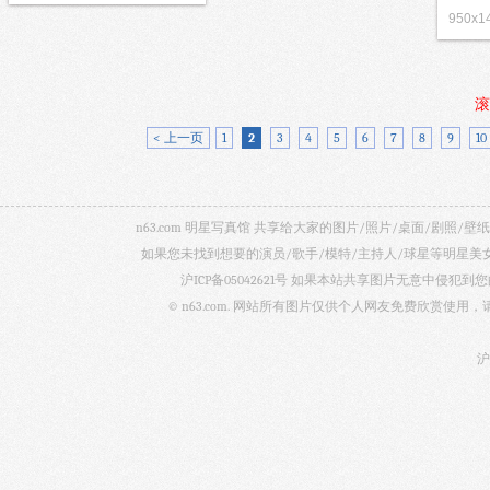
950x
滚
< 上一页
1
2
3
4
5
6
7
8
9
10
n63.com 明星写真馆 共享给大家的图片/照片/桌面/剧
如果您未找到想要的演员/歌手/模特/主持人/球星等明星
沪ICP备05042621号
如果本站共享图片无意中侵犯到您的
© n63.com. 网站所有图片仅供个人网友免费欣赏使
沪