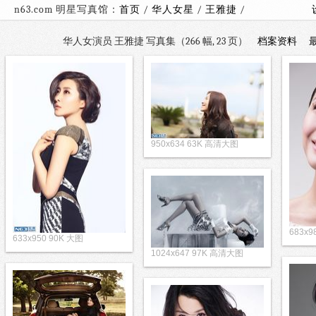
n63.com 明星写真馆：
首页
/
华人女星
/
王雅捷
/
华人女演员 王雅捷 写真集（266 幅, 23 页）
档案资料
950x634 63K 高清大图
683x9
633x950 90K 大图
1024x647 97K 高清大图