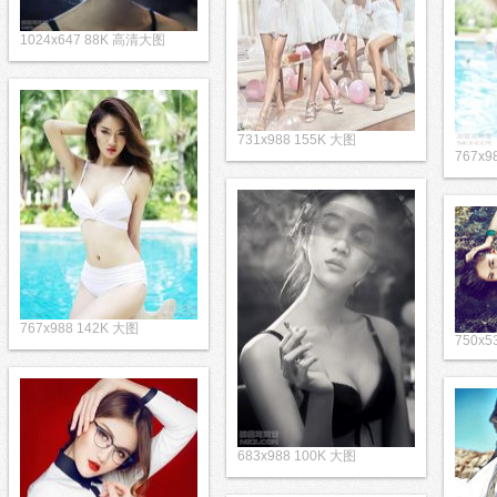
1024x647 88K 高清大图
731x988 155K 大图
767x9
767x988 142K 大图
750x5
683x988 100K 大图