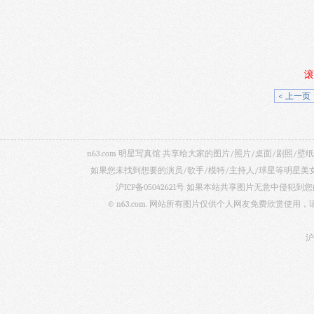
滚
< 上一页
n63.com 明星写真馆 共享给大家的图片/照片/桌面/剧
如果您未找到想要的演员/歌手/模特/主持人/球星等明星
沪ICP备05042621号
如果本站共享图片无意中侵犯到您的
© n63.com. 网站所有图片仅供个人网友免费欣赏使
沪