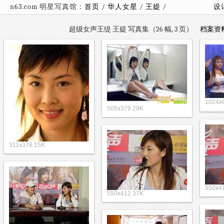
n63.com 明星写真馆：
首页
/
华人女星
/
王媞
/
设
超级女声王缇 王媞 写真集（26 幅, 3 页）
档案资
1024
505x379 29K
311x376 15K
550x4
550x412 37K