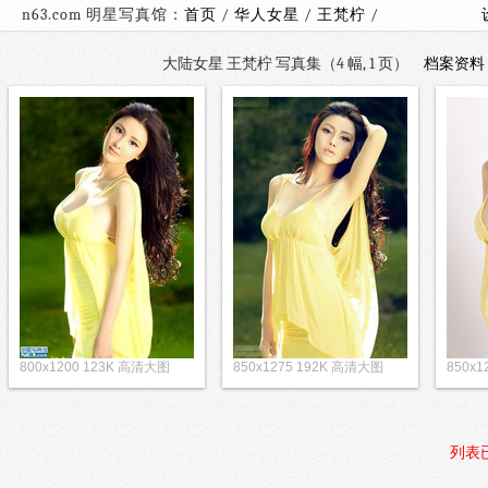
n63.com 明星写真馆：
首页
/
华人女星
/
王梵柠
/
大陆女星 王梵柠 写真集（4 幅, 1 页）
档案资料
800x1200 123K 高清大图
850x1275 192K 高清大图
850x
列表