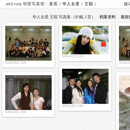
n63.com 明星写真馆：
首页
/
华人女星
/
王聪
/
设
华人女星 王聪 写真集（10 幅, 1 页）
档案资料
最新
694x423 51K
400x300 32K
400x3
250x188 14K
400x300 26K