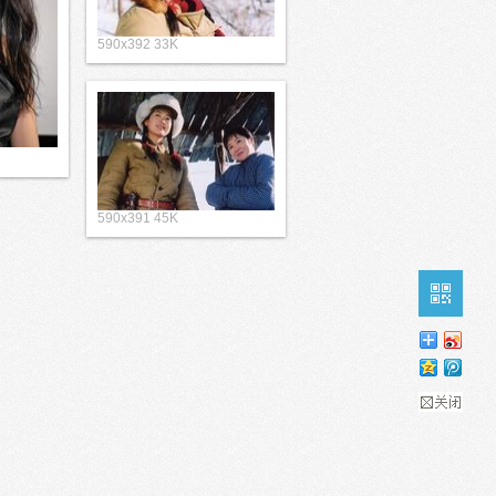
590x392 33K
590x391 45K