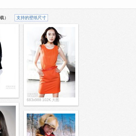
下载）
支持的壁纸尺寸
683x988 102K 大图