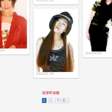
520x512 22K
 11K
144x246 6K
230x350 19K
滚屏即加载
1
2
下一页 >