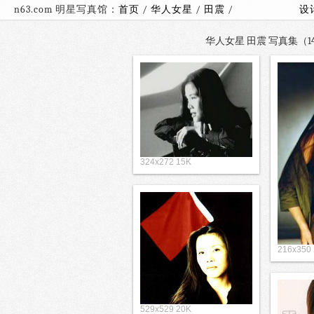
n63.com 明星写真馆：
首页
/
华人女星
/
田震
/
设
华人女星 田震 写真集（14
324x272 15K
216x350
529x529 20K