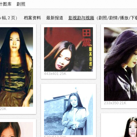
计图库
剧照
 幅, 2 页）
档案资料
最新报道
影视剧与视频
（剧照/剧情/播放/下
443x401 25K
233x350 21K
 20K