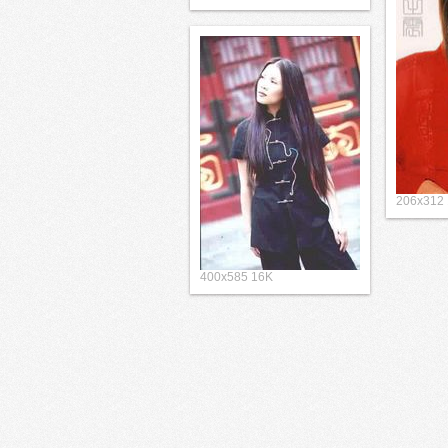
206x312
400x585 16K