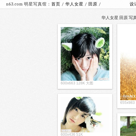
n63.com 明星写真馆：
首页
/
华人女星
/
田原
/
设
华人女星 田原 写真
600x663 128K 大图
655x983
600x436 51K