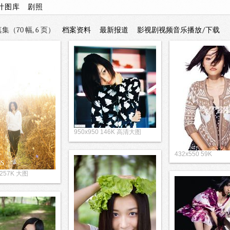
计图库
剧照
集（70 幅, 6 页）
档案资料
最新报道
影视剧视频音乐播放/下载
950x950 146K 高清大图
432x550 59K
 257K 大图