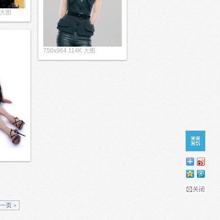
清大图
750x964 114K 大图
一页 >