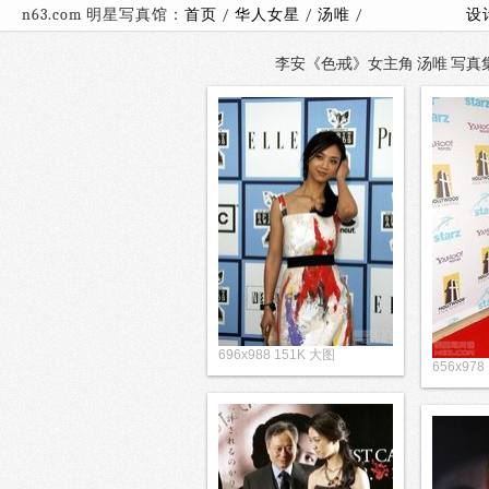
n63.com 明星写真馆：
首页
/
华人女星
/
汤唯
/
设
李安《色·戒》女主角 汤唯 写真集（
696x988 151K 大图
656x978