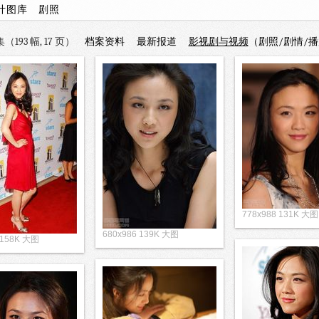
计图库
剧照
193 幅, 17 页）
档案资料
最新报道
影视剧与视频
（剧照/剧情/播
778x988 131K 大图
680x986 139K 大图
 158K 大图