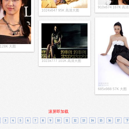
910x674 167K 高
1024x647 95K 高清大图
 128K 大图
1023x777 101K 高清大图
685x988 57K 大图
滚屏即加载
3
4
5
6
7
8
9
10
11
12
13
14
15
16
17
下