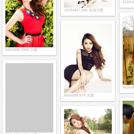
1024
1024x647 66K 高清大图
683x988 204K 大图
683x9
683x988 97K 大图