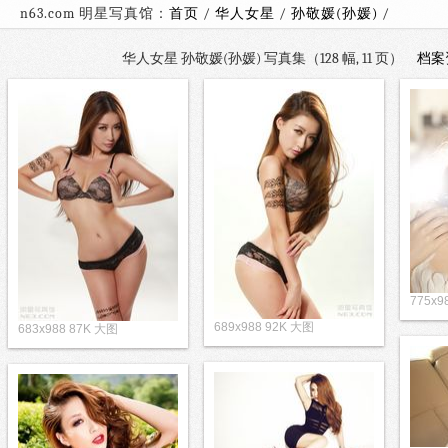
n63.com 明星写真馆：
首页
/
华人女星
/
孙敬媛(孙媛)
华人女星 孙敬媛(孙媛) 写真集（128 幅, 11 页）
档案
775x9
689x988 92K 大图
683x988 87K 大图