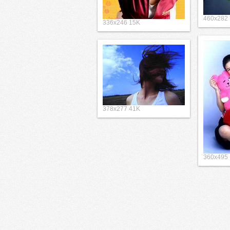
460x282
336x246 15K
378x277 41K
360x495