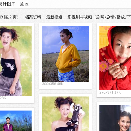
设计图库
剧照
 幅, 2 页）
档案资料
最新报道
影视剧与视频
（剧照/剧情/播放/
300x358 48K
270x371 17K
 28K