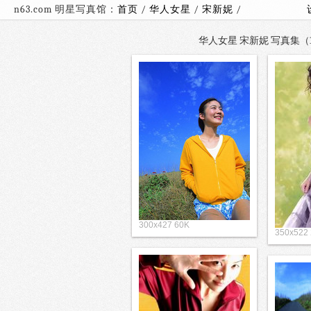
n63.com 明星写真馆：
首页
/
华人女星
/
宋新妮
/
华人女星 宋新妮 写真集（19
300x427 60K
350x522