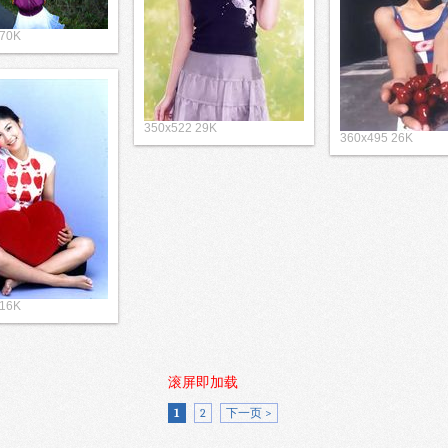
 70K
350x522 29K
360x495 26K
 16K
滚屏即加载
1
2
下一页 >