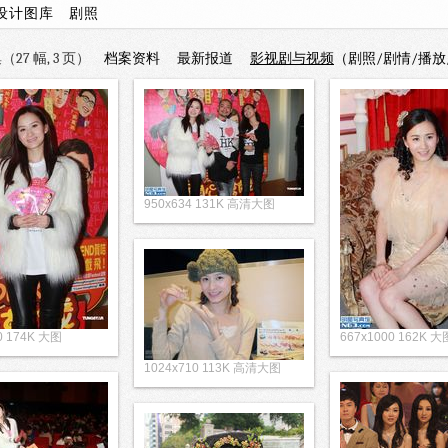
设计图库
剧照
27 幅, 3 页）
档案资料
最新报道
影视剧与视频
（剧照/剧情/播放
950x634 131K 高清大图
0 174K 大图
667x1000 162K 大
1024x710 113K 高清大图