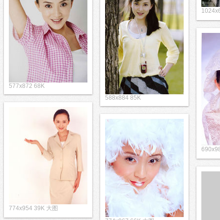
1024
577x872 68K
588x884 85K
690x9
774x954 39K 大图