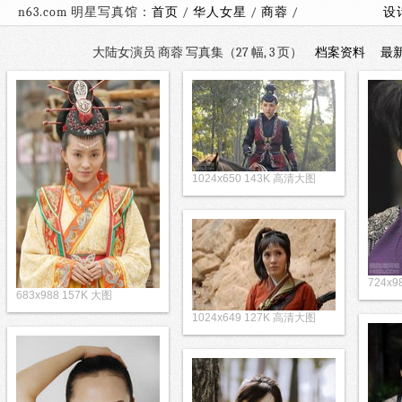
n63.com 明星写真馆：
首页
/
华人女星
/
商蓉
/
设
大陆女演员 商蓉 写真集（27 幅, 3 页）
档案资料
最
1024x650 143K 高清大图
724x9
683x988 157K 大图
1024x649 127K 高清大图