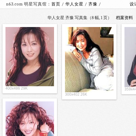
n63.com 明星写真馆：
首页
/
华人女星
/
齐豫
/
设
华人女星 齐豫 写真集（8 幅, 1 页）
档案资料
400x486 29K
359x4
300x402 26K