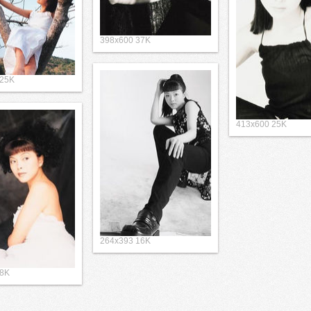
398x600 37K
 25K
413x600 25K
264x393 16K
 8K