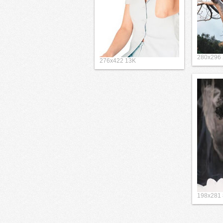
280x296
276x422 13K
198x281