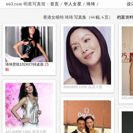
n63.com 明星写真馆：
首页
/
华人女星
/
琦琦
/
设
香港女模特 琦琦 写真集（44 幅, 4 页）
档案资
琦琦壁纸1024X768桌面
25
幅
808x988 149K 高清大图
681x9
1013x988 146K 高清大图