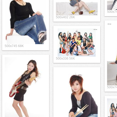
500x7
500x402 26K
500x745 68K
500x336 56K
500x7