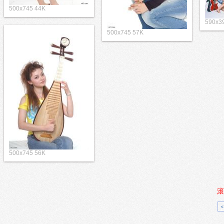
500x745 44K
590x3
500x745 57K
500x745 56K
滚